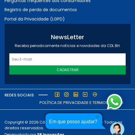
Perguntas frequentes dos consumidores
Registro de perda de documentos
Portal da Privacidade (LGPD)
NewsLetter
Receba periodicamente notícias e novidades da CDL BH.
CADASTRAR
REDES SOCIAIS
POLÍTICA DE PRIVACIDADE E TERMOS DE USO
Em que posso ajudar?
Copyright © 2026 Câmara dos Dirigentes Lojistas - Todos os
direitos reservados.
Desenvolvido por
SP Inovações