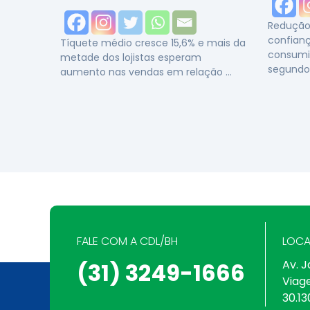
Redução 
confianç
Tíquete médio cresce 15,6% e mais da
consumi
metade dos lojistas esperam
segundo
aumento nas vendas em relação …
FALE COM A CDL/BH
LOCA
Av. J
(31) 3249-1666
Viag
30.13