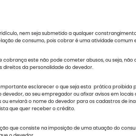
ridículo, nem seja submetido a qualquer constrangiment
relação de consumo, pois cobrar é uma atividade comum e
de cobrança este não pode cometer abusos, ou seja, não d
 direitos da personalidade do devedor.
mportante esclarecer o que seja esta prática proibida 
o devedor, ao seu empregador ou afixar avisos em locais
 ou enviará o nome do devedor para os cadastros de inadi
ista que quer receber o crédito.
oação que consiste na imposição de uma atuação do consu
gue o devedor.