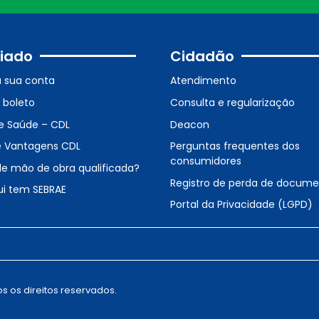
iado
Cidadão
a sua conta
Atendimento
o boleto
Consulta e regularização
e Saúde – CDL
Deacon
e Vantagens CDL
Perguntas frequentes dos
consumidores
de mão de obra qualificada?
Registro de perda de docum
ui tem SEBRAE
Portal da Privacidade (LGPD)
s os direitos reservados.