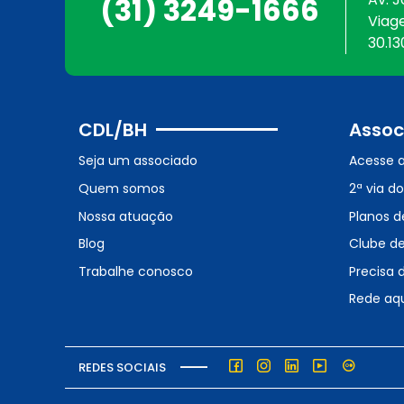
(31) 3249-1666
Viag
30.13
CDL/BH
Assoc
Seja um associado
Acesse 
Quem somos
2ª via d
Nossa atuação
Planos d
Blog
Clube d
Trabalhe conosco
Precisa 
Rede aq
REDES SOCIAIS