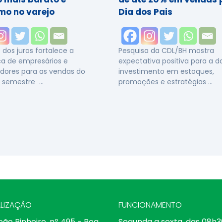
mo no varejo
Dia dos Pais
dos juros fortalece a
Pesquisa da CDL/BH mostra
a de empresários e
expectativa positiva para a 
dores para as vendas do
investimento em estoques,
 semestre …
promoções e estratégias …
LIZAÇÃO
FUNCIONAMENTO
oão Pinheiro, nº 495 - Boa
Segunda a sexta, das 08h3