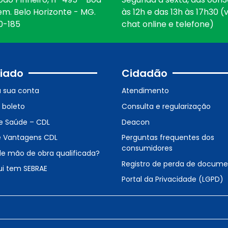
em. Belo Horizonte - MG.
às 12h e das 13h às 17h30 (v
0-185
chat online e telefone)
iado
Cidadão
a sua conta
Atendimento
o boleto
Consulta e regularização
e Saúde – CDL
Deacon
e Vantagens CDL
Perguntas frequentes dos
consumidores
de mão de obra qualificada?
Registro de perda de docum
ui tem SEBRAE
Portal da Privacidade (LGPD)