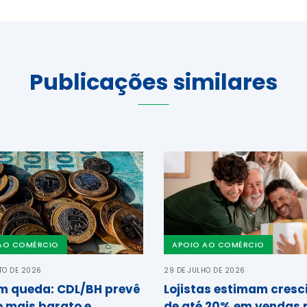
Publicações similares
AO COMÉRCIO
APOIO AO COMÉRCIO
TO DE 2026
29 DE JULHO DE 2026
em queda: CDL/BH prevê
Lojistas estimam cres
o mais barato e
de até 20% em vendas 