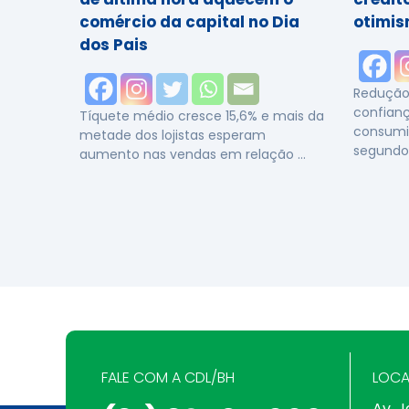
comércio da capital no Dia
otimis
dos Pais
Redução 
confianç
Tíquete médio cresce 15,6% e mais da
consumi
metade dos lojistas esperam
segundo
aumento nas vendas em relação …
FALE COM A CDL/BH
LOCA
Av. J