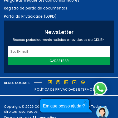
Perguntas frequentes dos consumidores
Registro de perda de documentos
Portal da Privacidade (LGPD)
NewsLetter
Receba periodicamente notícias e novidades da CDL BH.
CADASTRAR
REDES SOCIAIS
POLÍTICA DE PRIVACIDADE E TERMOS DE USO
Em que posso ajudar?
Copyright © 2026 Câmara dos Dirigentes Lojistas - Todos os
direitos reservados.
Desenvolvido por
SP Inovações