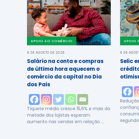
APOIO AO COMÉRCIO
APOIO 
6 DE AGOSTO DE 2026
6 DE AGOS
Salário na conta e compras
Selic 
de última hora aquecem o
crédit
comércio da capital no Dia
otimis
dos Pais
Redução 
confianç
Tíquete médio cresce 15,6% e mais da
consumi
metade dos lojistas esperam
segundo
aumento nas vendas em relação …