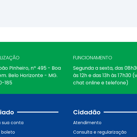
LIZAÇÃO
FUNCIONAMENTO
oão Pinheiro, nº 495 - Boa
Segunda a sexta, das 08h3
em. Belo Horizonte - MG.
às 12h e das 13h às 17h30 (v
0-185
chat online e telefone)
iado
Cidadão
a sua conta
Atendimento
o boleto
Consulta e regularização