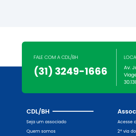
FALE COM A CDL/BH
LOCA
Av. J
(31) 3249-1666
Viag
30.13
CDL/BH
Assoc
Seja um associado
Acesse 
Quem somos
2ª via d