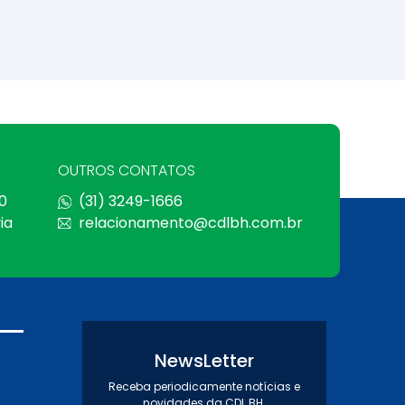
OUTROS CONTATOS
0
(31) 3249-1666
ia
relacionamento@cdlbh.com.br
NewsLetter
Receba periodicamente notícias e
novidades da CDL BH.