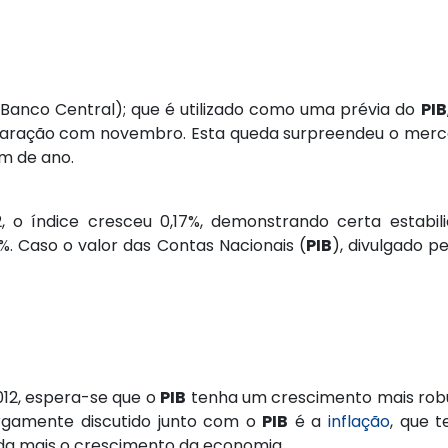
Banco Central); que é utilizado como uma prévia do
PIB
ração com novembro. Esta queda surpreendeu o merca
im de ano.
 índice cresceu 0,17%, demonstrando certa estabil
%. Caso o valor das Contas Nacionais (
PIB
), divulgado p
012, espera-se que o
PIB
tenha um crescimento mais robu
rgamente discutido junto com o
PIB
é a
inflação
, que 
da mais o crescimento da economia.