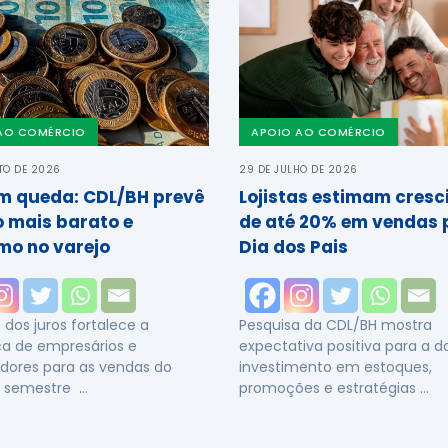
AO COMÉRCIO
APOIO AO COMÉRCIO
TO DE 2026
29 DE JULHO DE 2026
em queda: CDL/BH prevê
Lojistas estimam cres
o mais barato e
de até 20% em vendas 
mo no varejo
Dia dos Pais
dos juros fortalece a
Pesquisa da CDL/BH mostra
a de empresários e
expectativa positiva para a 
dores para as vendas do
investimento em estoques,
 semestre …
promoções e estratégias …