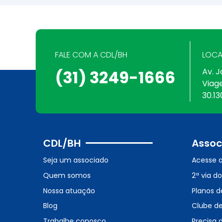
FALE COM A CDL/BH
LOCA
Av. J
(31) 3249-1666
Viag
30.13
CDL/BH
Assoc
Seja um associado
Acesse 
Quem somos
2ª via d
Nossa atuação
Planos d
Blog
Clube d
Trabalhe conosco
Precisa 