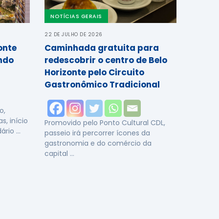
NOTÍCIAS GERAIS
22 DE JULHO DE 2026
onte
Caminhada gratuita para
ndo
redescobrir o centro de Belo
Horizonte pelo Circuito
Gastronômico Tradicional
o,
, início
Promovido pelo Ponto Cultural CDL,
ário …
passeio irá percorrer ícones da
gastronomia e do comércio da
capital …