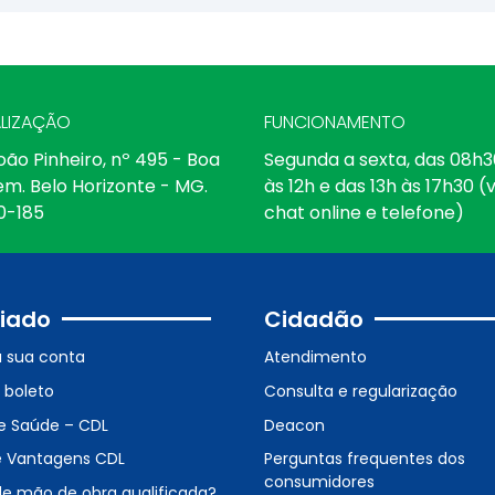
LIZAÇÃO
FUNCIONAMENTO
oão Pinheiro, nº 495 - Boa
Segunda a sexta, das 08h3
em. Belo Horizonte - MG.
às 12h e das 13h às 17h30 (v
0-185
chat online e telefone)
iado
Cidadão
a sua conta
Atendimento
o boleto
Consulta e regularização
e Saúde – CDL
Deacon
e Vantagens CDL
Perguntas frequentes dos
consumidores
de mão de obra qualificada?