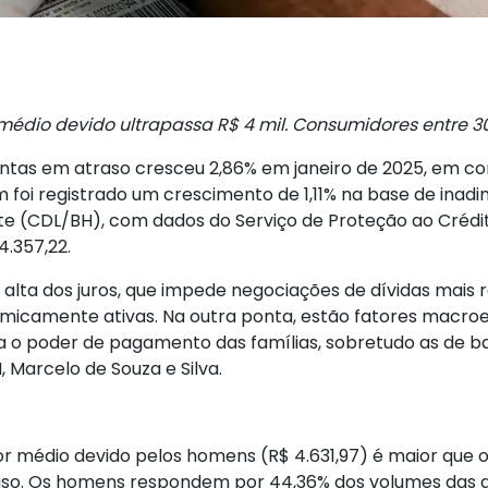
édio devido ultrapassa R$ 4 mil. Consumidores entre 30
ntas em atraso cresceu 2,86% em janeiro de 2025, em 
oi registrado um crescimento de 1,11% na base de inad
nte (CDL/BH), com dados do Serviço de Proteção ao Crédit
4.357,22.
alta dos juros, que impede negociações de dívidas mais 
micamente ativas. Na outra ponta, estão fatores macro
a o poder de pagamento das famílias, sobretudo as de b
 Marcelo de Souza e Silva.
or médio devido pelos homens (R$ 4.631,97) é maior que o
. Os homens respondem por 44,36% dos volumes das dív