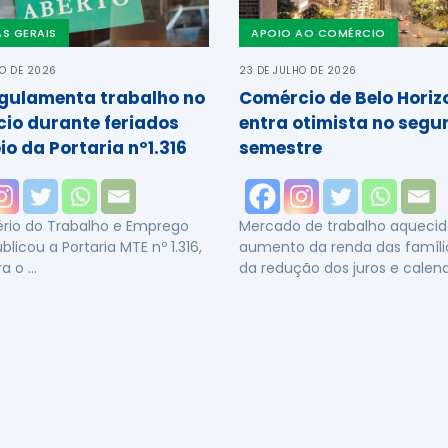
AS GERAIS
APOIO AO COMÉRCIO
HO DE 2026
23 DE JULHO DE 2026
gulamenta trabalho no
Comércio de Belo Horiz
io durante feriados
entra otimista no segu
io da Portaria nº1.316
semestre
ério do Trabalho e Emprego
Mercado de trabalho aquecid
licou a Portaria MTE nº 1.316,
aumento da renda das famílias
ra o …
da redução dos juros e calend