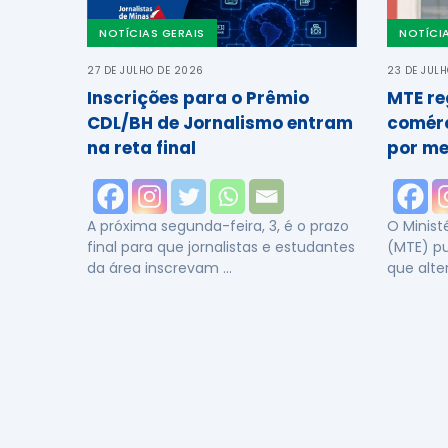
NOTÍCIAS GERAIS
NOTÍCI
27 DE JULHO DE 2026
23 DE JUL
Inscrições para o Prêmio
MTE re
CDL/BH de Jornalismo entram
comérc
na reta final
por me
A próxima segunda-feira, 3, é o prazo
O Minist
final para que jornalistas e estudantes
(MTE) pub
da área inscrevam …
que alte