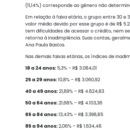
(11,14%) corresponde ao gênero não determi
Em relação à faixa etária, o grupo entre 30 e
valor médio devido por esse grupo é de R$ 5.2
tem dificuldades de acessar o crédito, nem 
retorna à inadimplência. Suas contas, geralme
Ana Paula Bastos.
Nas demais faixas etárias, os índices de inadi
18 a 24 anos:
5,3% – R$ 3.084,01
25 a 29 anos:
10,8% – R$ 3.060,92
40 a 49 anos:
21,89% – R$ 4.824,83
50 a 64 anos:
21,68% – R$ 4.103,36
65 a 84 anos:
13,43% – R$ 3.398,85
85 a 94 anos:
2,06% – R$ 1.634,48