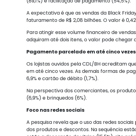
(89,1%) e facilitação de pagamento (54,5%).
A expectativa é que as vendas da Black Frida
faturamento de R$ 2,08 bilhões. O valor é 0,
Para atingir esse volume financeiro de venda
adquiram até dois itens, o valor pode chegar 
Pagamento parcelado em até cinco vezes
Os lojistas ouvidos pela CDL/BH acreditam qu
em até cinco vezes. As demais formas de paga
6,9% e cartão de débito (1,7%).
Na perspectiva dos comerciantes, os produtos
(6,9%) e brinquedos (6%).
Foco nas redes sociais
A pesquisa revela que o uso das redes sociais p
dos produtos e descontos. Na sequência estão