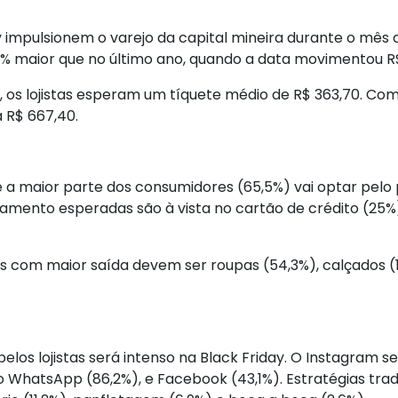
y impulsionem o varejo da capital mineira durante o mê
42% maior que no último ano, quando a data movimentou R$
s, os lojistas esperam um tíquete médio de R$ 363,70. C
a R$ 667,40.
e a maior parte dos consumidores (65,5%) vai optar pel
mento esperadas são à vista no cartão de crédito (25%),
 com maior saída devem ser roupas (54,3%), calçados (13
elos lojistas será intenso na Black Friday. O Instagram se
 WhatsApp (86,2%), e Facebook (43,1%). Estratégias tradi