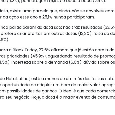
prio (11,2%), panfletagem (6,9%) e boca a boca (2,6%).
data, existe uma parcela que, ainda, não se envolveu com 
r da ação este ano e 25,1% nunca participaram.
unca participaram da data são: não traz resultados (32,5
prefere criar ofertas em outras datas (13,3%), falta de d
,6%).
ara a Black Friday, 27,6% afirmam que já estão com tud
tras prioridades (45,9%), aguardando resultado de promo
11,5%), incerteza sobre a demanda (6,6%), dúvida sobre o
do Natal, afinal, está a menos de um mês das festas natal
 a oportunidade de adquirir um bem de maior valor agrega
gam possibilidades de ganhos. O ideal é que cada comerc
ara seu negócio. Hoje, a data é o maior evento de consum