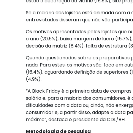
estão a decoração da vitrine (15,5%), site pró
Se a maioria dos lojistas está animada com a 
entrevistados disseram que não vão participa
Os motivos apresentados pelos lojistas que n
o ano (20,5%), baixa margem de lucro (15,7%), 
decisão da matriz (8,4%), falta de estrutura (3
Quando questionados sobre os preparativos p
nada. Para estes, os motivos são: foco em ou
(16,4%), aguardando definição de superiores (
(4,9%).
“A Black Friday é a primeira data de compras 
salário e, para a maioria dos consumidores, é
dificuldades com a data ou, ainda, não enxer
consumidor e, a partir disso, adapte a data p
máximo”, destaca o presidente da CDL/BH.
Metodologia de pesquisa