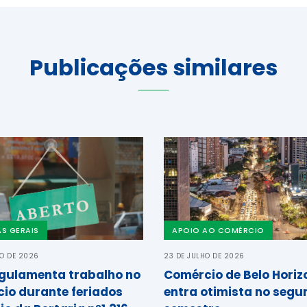
Publicações similares
AS GERAIS
APOIO AO COMÉRCIO
HO DE 2026
23 DE JULHO DE 2026
gulamenta trabalho no
Comércio de Belo Horiz
io durante feriados
entra otimista no segu