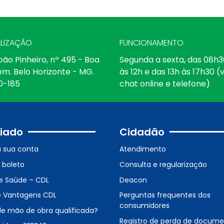
LIZAÇÃO
FUNCIONAMENTO
oão Pinheiro, nº 495 - Boa
Segunda a sexta, das 08h3
em. Belo Horizonte - MG.
às 12h e das 13h às 17h30 (v
0-185
chat online e telefone)
iado
Cidadão
a sua conta
Atendimento
o boleto
Consulta e regularização
e Saúde – CDL
Deacon
e Vantagens CDL
Perguntas frequentes dos
consumidores
de mão de obra qualificada?
Registro de perda de docum