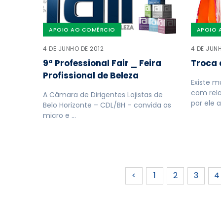
APOIO AO COMÉRCIO
APOIO 
4 DE JUNHO DE 2012
4 DE JUN
9ª Professional Fair _ Feira
Troca 
Profissional de Beleza
Existe m
com rel
A Câmara de Dirigentes Lojistas de
por ele a
Belo Horizonte – CDL/BH – convida as
micro e …
<
1
2
3
4