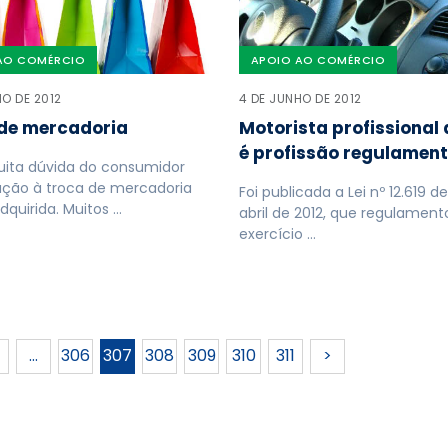
AO COMÉRCIO
APOIO AO COMÉRCIO
HO DE 2012
4 DE JUNHO DE 2012
de mercadoria
Motorista profissional
é profissão regulamen
uita dúvida do consumidor
ação à troca de mercadoria
Foi publicada a Lei nº 12.619 d
dquirida. Muitos …
abril de 2012, que regulament
exercício …
…
306
307
308
309
310
311
>