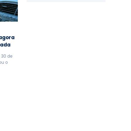
 agora
tada
e 30 de
ou o