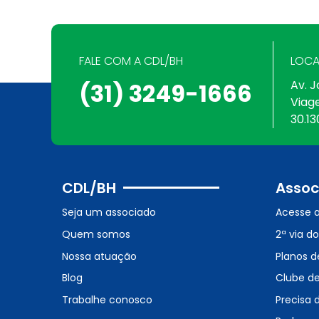
FALE COM A CDL/BH
LOCA
Av. J
(31) 3249-1666
Viag
30.13
CDL/BH
Assoc
Seja um associado
Acesse 
Quem somos
2ª via d
Nossa atuação
Planos d
Blog
Clube d
Trabalhe conosco
Precisa 