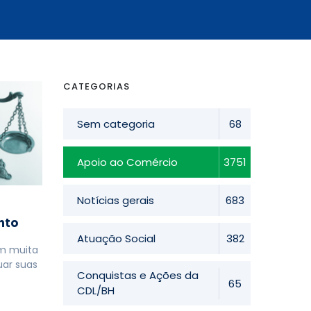
CATEGORIAS
Sem categoria
68
Apoio ao Comércio
3751
Notícias gerais
683
nto
Atuação Social
382
em muita
ar suas
Conquistas e Ações da
65
CDL/BH